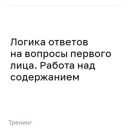
Домашнее задание
60 минут
Индивидуально
Обмен выученными
уроками и лучшими
практиками
Групповой коучинг в тройках онлайн
по результатам выполнения задания
1,5 часа
В группе до 15 человек