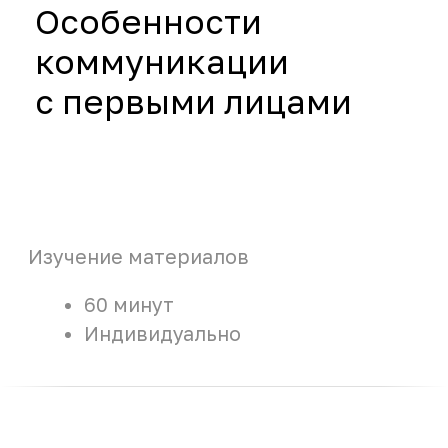
на вопросы первого
лица. Работа над
содержанием
Тренинг
4 часа
Индивидуально
Работа над
документом