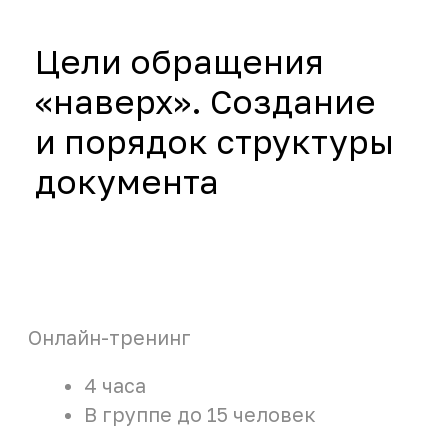
Домашнее задание
60 минут
Индивидуально
Применение
стратегий работы
с разными типами
состояний
сотрудников