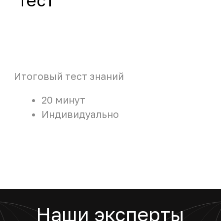
Наши эксперты проанализируют ваши бизнес-
процессы, задачи и HR-IT ландшафт, подберут
индивидуально под вас необходимый набор
HR-Tech платформ и решений, помогут
внедрить выбранные HR-решения, окажут
комплексную поддержку
как уже существующих решений, так и новых.
+7
Отправить