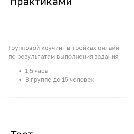
20+
бизнес-направлений
В каких ситуациях
мы будем вам
полезны?